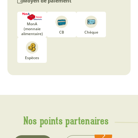
Moyen de paiement
MonA
(monnaie
CB
Chèque
alimentaire)
Espèces
Nos points partenaires