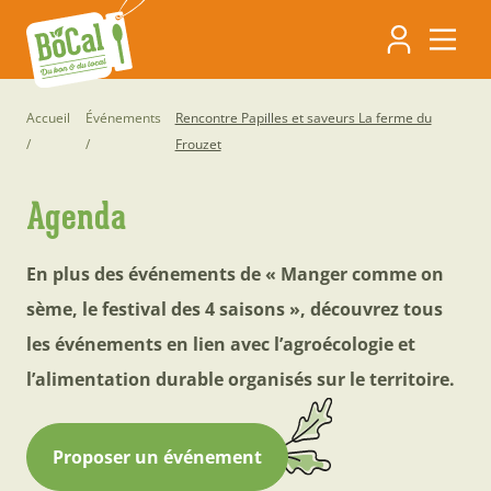
Aller
Navigati
au
contenu
principa
principal
Fil
Accueil
Événements
Rencontre Papilles et saveurs La ferme du
Frouzet
d'Ariane
Agenda
En plus des événements de « Manger comme on
sème, le festival des 4 saisons », découvrez tous
les événements en lien avec l’agroécologie et
l’alimentation durable organisés sur le territoire.
Proposer un événement