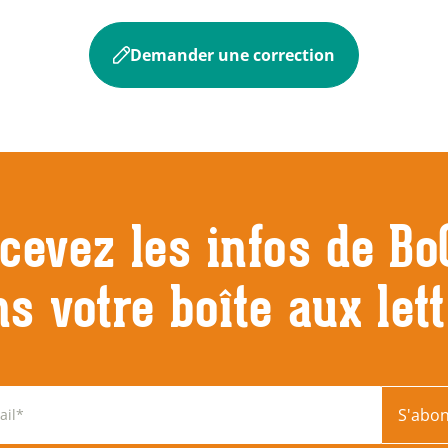
Demander une correction
cevez les infos de Bo
s votre boîte aux let
S'abo