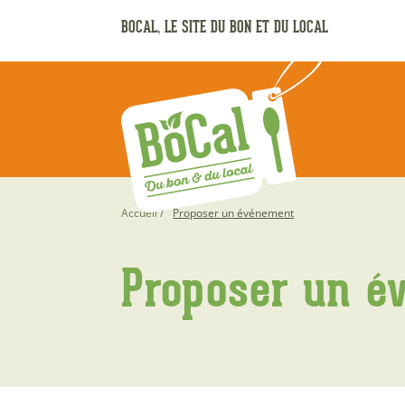
Aller
BOCAL, LE SITE DU BON ET DU LOCAL
au
contenu
principal
Fil
Accueil
Proposer un événement
d'Ariane
Proposer un é