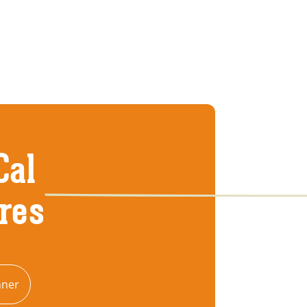
Cal
tres
nner