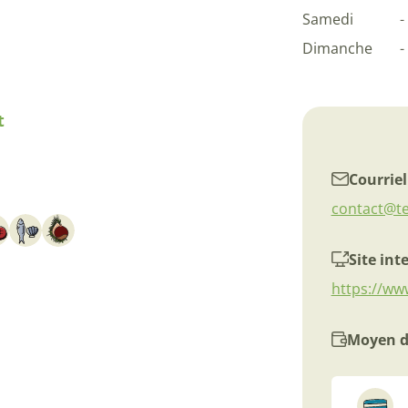
Samedi
-
Dimanche
-
t
Courriel
contact@te
Site int
https://ww
Moyen d