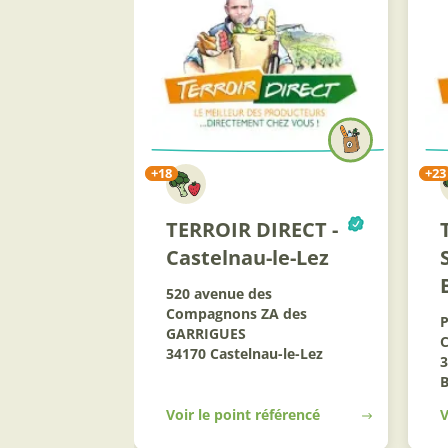
+18
+23
TERROIR DIRECT -
Castelnau-le-Lez
520 avenue des
Compagnons ZA des
GARRIGUES
34170 Castelnau-le-Lez
3
Voir le point référencé
V