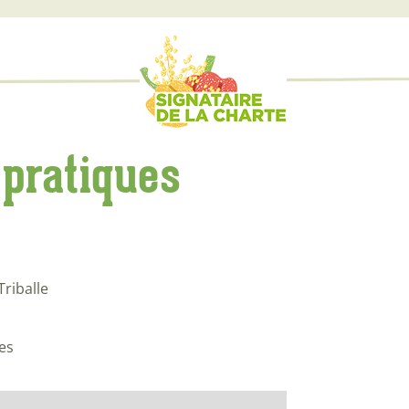
 pratiques
riballe
es