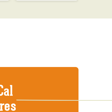
Cal
tres