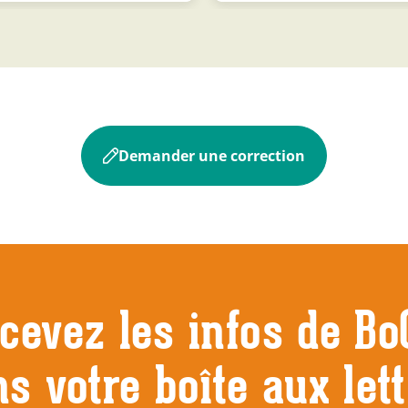
Demander une correction
cevez les infos de Bo
s votre boîte aux let