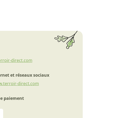
rroir-direct.com
ernet et réseaux sociaux
w.terroir-direct.com
e paiement