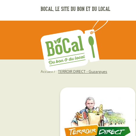
Aller
BOCAL, LE SITE DU BON ET DU LOCAL
au
contenu
principal
Fil
Accueil
TERROIR DIRECT - Guzargues
d'Ariane