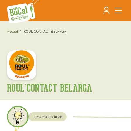
Aller
Navigati
au
contenu
principa
principal
Fil
Accueil
ROUL'CONTACT BELARGA
d'Ariane
ROUL'CONTACT BELARGA
LIEU SOLIDAIRE