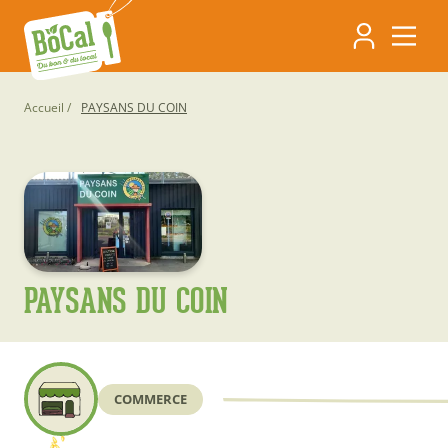
Aller
Navigati
au
contenu
principa
principal
Fil
Accueil
PAYSANS DU COIN
d'Ariane
PAYSANS DU COIN
COMMERCE