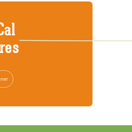
Cal
tres
nner