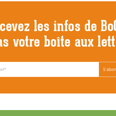
cevez les infos de Bo
s votre boîte aux let
S'abo