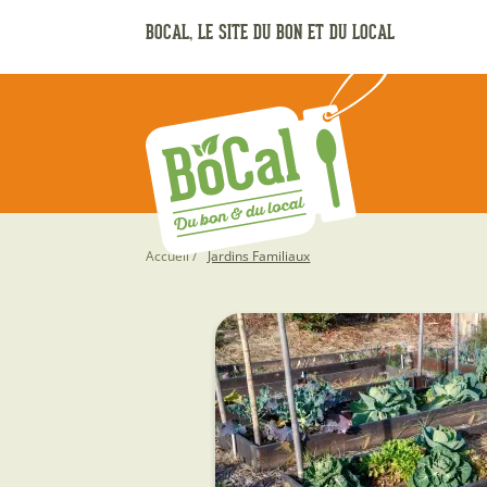
Aller
BOCAL, LE SITE DU BON ET DU LOCAL
au
contenu
principal
Fil
Accueil
Jardins Familiaux
d'Ariane