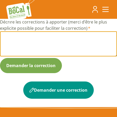
Aller
Navigati
au
contenu
principa
principal
Décrire les corrections à apporter (merci d’être le plus
explicite possible pour faciliter la correction)
Demander une correction