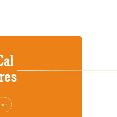
Cal
tres
nner