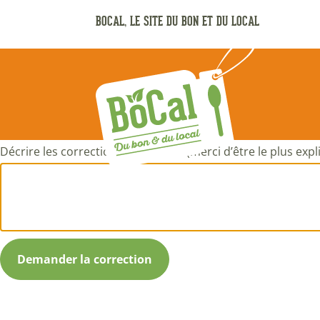
Aller
BOCAL, LE SITE DU BON ET DU LOCAL
au
contenu
principal
Décrire les corrections à apporter (merci d’être le plus expli