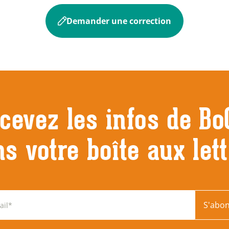
Demander une correction
cevez les infos de Bo
s votre boîte aux let
S'abo