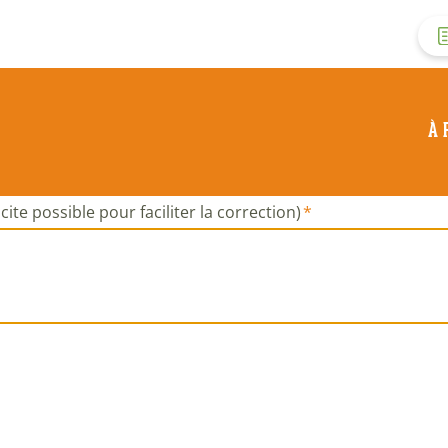
M
d
À 
c
d
cite possible pour faciliter la correction)
l