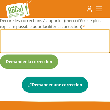
Aller
Navigati
au
contenu
principa
principal
Décrire les corrections à apporter (merci d’être le plus
explicite possible pour faciliter la correction)
Demander une correction