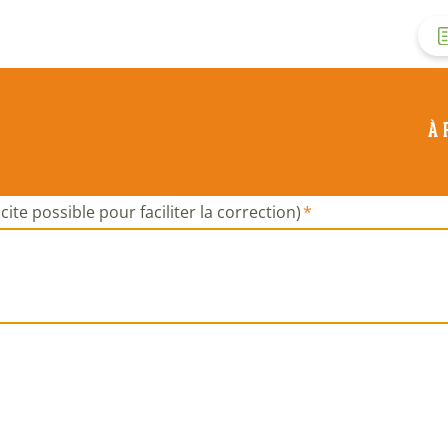
M
d
À 
c
d
cite possible pour faciliter la correction)
l