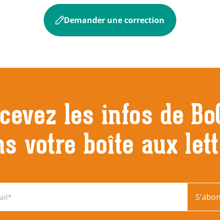
Demander une correction
cevez les infos de Bo
s votre boîte aux let
S'abo