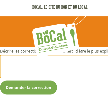
Aller
BOCAL, LE SITE DU BON ET DU LOCAL
au
contenu
principal
Décrire les corrections à apporter (merci d’être le plus expli