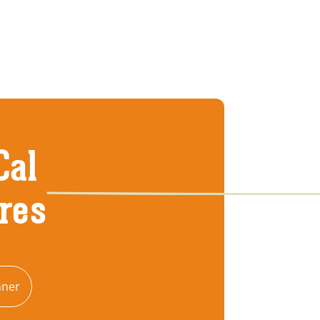
Cal
tres
nner