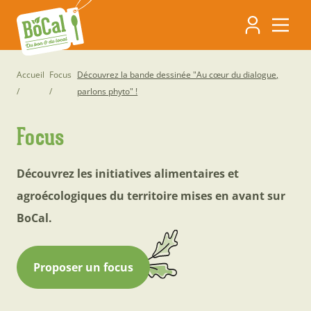
Aller
Navigati
au
contenu
principa
principal
Fil
Accueil
Focus
Découvrez la bande dessinée "Au cœur du dialogue,
parlons phyto" !
d'Ariane
Focus
Découvrez les initiatives alimentaires et
agroécologiques du territoire mises en avant sur
BoCal.
Proposer un focus