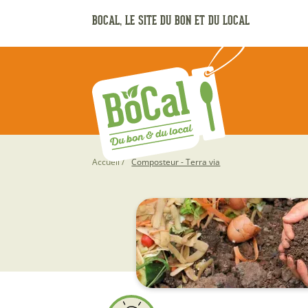
Aller
BOCAL, LE SITE DU BON ET DU LOCAL
au
contenu
principal
Fil
Accueil
Composteur - Terra via
d'Ariane