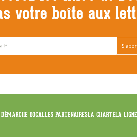
s votre boîte aux let
S'abo
 DÉMARCHE BOCAL
LES PARTENAIRES
LA CHARTE
LA LIGN