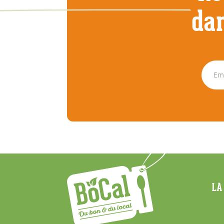
dan
Menu
LA