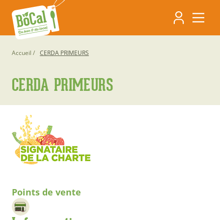
Aller
Navigati
au
contenu
principa
principal
Fil
Accueil
CERDA PRIMEURS
d'Ariane
CERDA PRIMEURS
Points de vente