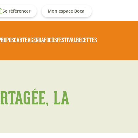
enu
Se référencer
Mon espace Bocal
u
Navigation
PROPOS
CARTE
AGENDA
FOCUS
FESTIVAL
RECETTES
ompte
principale
e
'utilisateur
RTAGÉE, LA