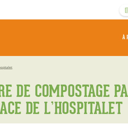
M
d
À 
c
d
spitalet
l
RE DE COMPOSTAGE PA
ACE DE L’HOSPITALET