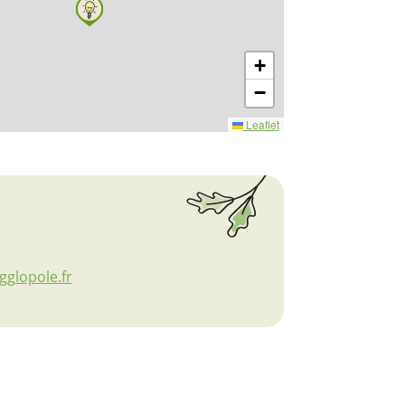
+
−
Leaflet
glopole.fr