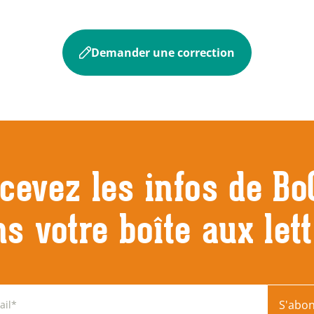
Demander une correction
cevez les infos de Bo
s votre boîte aux let
S'abo