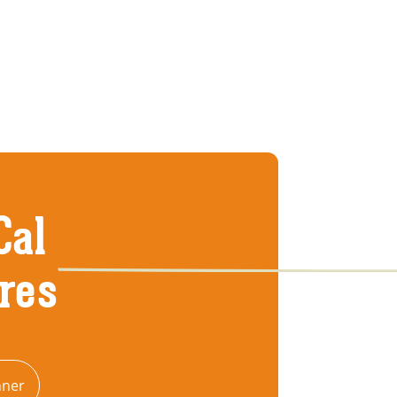
Cal
tres
nner