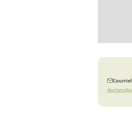
Courriel
dechets@ag