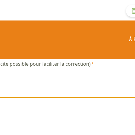
M
d
À 
c
d
cite possible pour faciliter la correction)
l