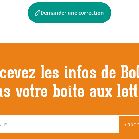
Demander une correction
cevez les infos de Bo
s votre boîte aux let
S'abo