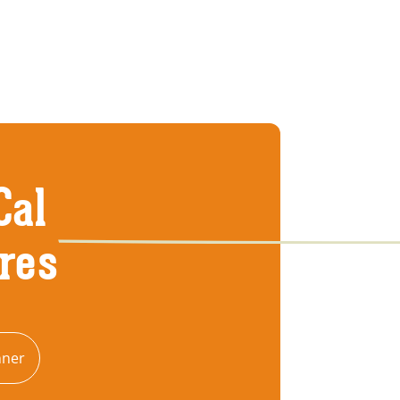
Cal
tres
nner