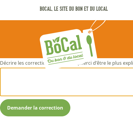
Aller
BOCAL, LE SITE DU BON ET DU LOCAL
au
contenu
principal
Décrire les corrections à apporter (merci d’être le plus expli