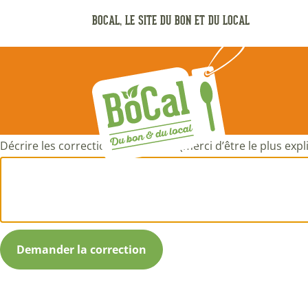
Aller
BOCAL, LE SITE DU BON ET DU LOCAL
au
contenu
principal
Décrire les corrections à apporter (merci d’être le plus expli