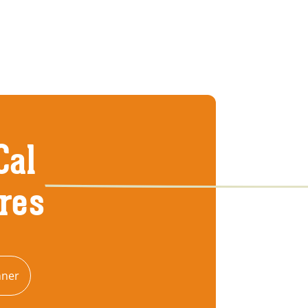
Cal
tres
nner