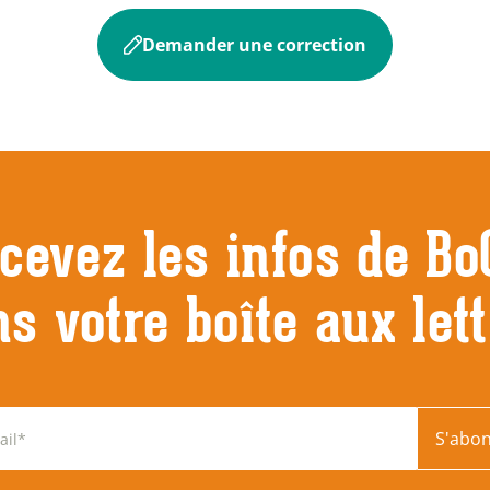
Demander une correction
cevez les infos de Bo
s votre boîte aux let
S'abo