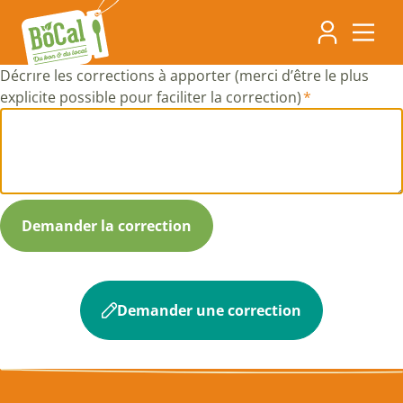
Aller
Navigati
au
contenu
principa
principal
Décrire les corrections à apporter (merci d’être le plus
explicite possible pour faciliter la correction)
Demander une correction