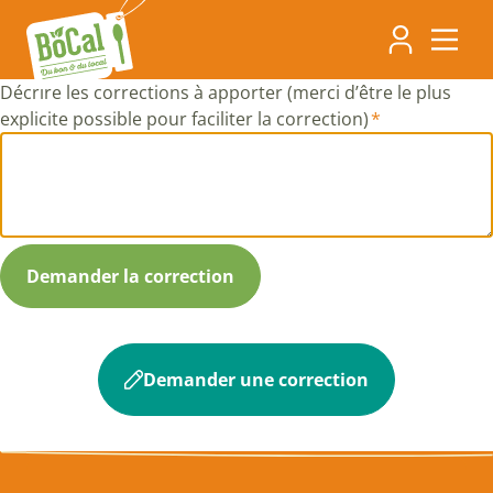
Aller
Navigati
au
contenu
principa
principal
Décrire les corrections à apporter (merci d’être le plus
explicite possible pour faciliter la correction)
Demander une correction