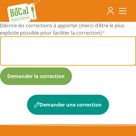
Aller
Navigati
au
contenu
principa
principal
Décrire les corrections à apporter (merci d’être le plus
explicite possible pour faciliter la correction)
Demander une correction